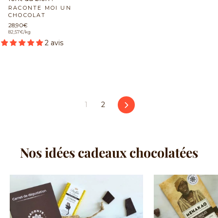
RACONTE MOI UN
CHOCOLAT
28,90€
82,57€/kg
2 avis
1
2
Suivant
Nos idées cadeaux chocolatées