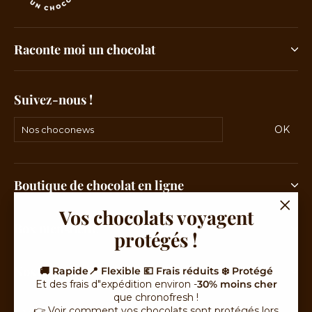
Raconte moi un chocolat
Suivez-nous !
Nos
OK
S'ins
choconews
Boutique de chocolat en ligne
Vos chocolats voyagent
"Fer
Box mensuelle
protégés !
(Esc)"
Nos offres
🚚 Rapide📍 Flexible 💶 Frais réduits ❄️ Protégé
Et des frais d"expédition environ -
30% moins cher
que chronofresh !
👉
Voir comment vos chocolats sont protégés lors