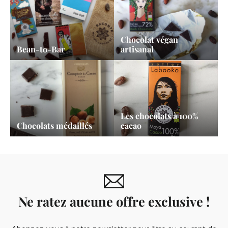
Chocolat végan
Bean-to-Bar
artisanal
Les chocolats à 100%
Chocolats médaillés
cacao
Ne ratez aucune offre exclusive !