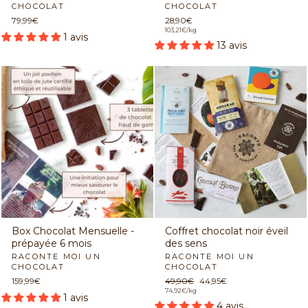
CHOCOLAT
CHOCOLAT
79,99€
28,90€
103,21€/kg
1 avis
13 avis
Box Chocolat Mensuelle -
Coffret chocolat noir éveil
prépayée 6 mois
des sens
RACONTE MOI UN
RACONTE MOI UN
CHOCOLAT
CHOCOLAT
159,99€
Prix
49,90€
Prix
44,95€
régulier
74,92€/kg
réduit
1 avis
4 avis