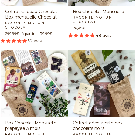
Coffret Cadeau Chocolat -
Box Chocolat Mensuelle
Box mensuelle Chocolat
RACONTE MOI UN
CHOCOLAT
RACONTE MOI UN
CHOCOLAT
26,90€
Prix
299,99€
Prix
À partir de 79,99€
48 avis
régulier
réduit
52 avis
Box Chocolat Mensuelle -
Coffret découverte des
prépayée 3 mois
chocolats noirs
RACONTE MOI UN
RACONTE MOI UN