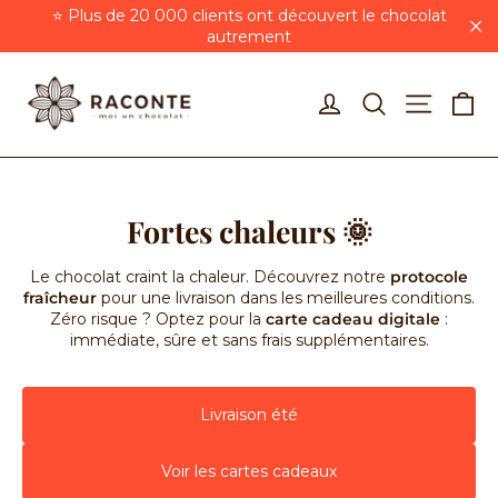
Passer
⭐ Plus de 20 000 clients ont découvert le chocolat
au
autrement
"F
contenu
Pa
Se connecter
Rechercher
Navigat
Fortes chaleurs 🌞
Le chocolat craint la chaleur. Découvrez notre
protocole
fraîcheur
pour une livraison dans les meilleures conditions.
Zéro risque ? Optez pour la
carte cadeau digitale
:
immédiate, sûre et sans frais supplémentaires.
Livraison été
Voir les cartes cadeaux