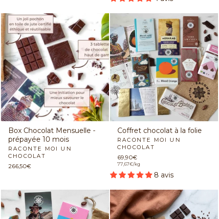
Box Chocolat Mensuelle -
Coffret chocolat à la folie
prépayée 10 mois
RACONTE MOI UN
CHOCOLAT
RACONTE MOI UN
CHOCOLAT
69,90€
77,67€/kg
266,50€
8 avis