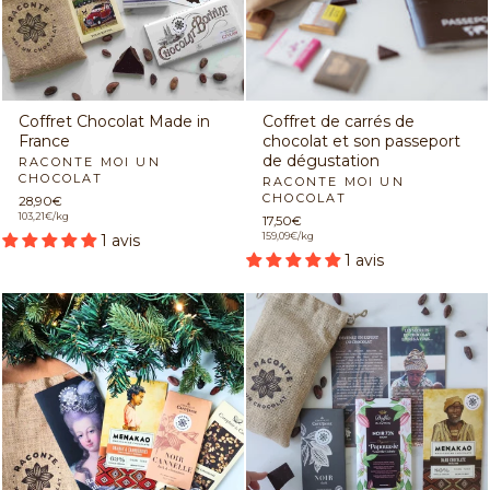
Coffret Chocolat Made in
Coffret de carrés de
France
chocolat et son passeport
de dégustation
RACONTE MOI UN
CHOCOLAT
RACONTE MOI UN
CHOCOLAT
28,90€
103,21€/kg
17,50€
159,09€/kg
1 avis
1 avis