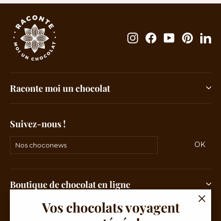
Instagram
Facebook
YouTube
Pintere
Li
Raconte moi un chocolat
Suivez-nous !
Nos
OK
S'ins
choconews
Boutique de chocolat en ligne
Vos chocolats voyagent
"Fer
Box mensuelle
(Esc)"