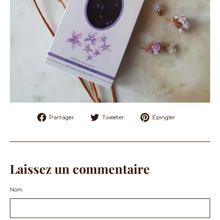
Partager
Tweeter
Épingler
Partager
Tweeter
Épingler
sur
sur
sur
Facebook
Twitter
Pinterest
Laissez un commentaire
Nom