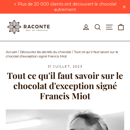
Passer
⭐ Plus de 20 000 clients ont découvert le chocolat
au
autrement
"F
contenu
Pa
Se connecter
Rechercher
Navigat
Accueil
/
Découvrez les secrets du chocolat
/
Tout ce qu'il faut savoir sur le
chocolat d'exception signé Francis Miot
31 JUILLET, 2023
Tout ce qu'il faut savoir sur le
chocolat d'exception signé
Francis Miot